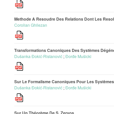
Methode A Resoudre Des Relations Dont Les Resol
Corolian Ghilezan
Transformations Canoniques Des Systèmes Dégén
Dušanka Đokić-Ristanović
;
Đorđe Mušicki
Sur Le Formalisme Canoniques Pour Les Système
Dušanka Đokić-Ristanović
;
Đorđe Mušicki
Sur Un Théorème De S. Zervos