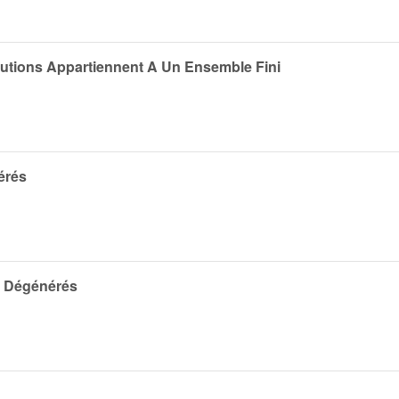
utions Appartiennent A Un Ensemble Fini
érés
s Dégénérés