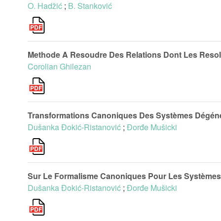
O. Hadžić
;
B. Stanković
Methode A Resoudre Des Relations Dont Les Resol
Corolian Ghilezan
Transformations Canoniques Des Systèmes Dégén
Dušanka Đokić-Ristanović
;
Đorđe Mušicki
Sur Le Formalisme Canoniques Pour Les Système
Dušanka Đokić-Ristanović
;
Đorđe Mušicki