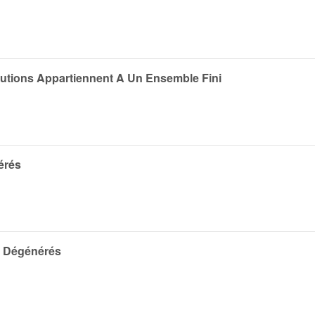
utions Appartiennent A Un Ensemble Fini
érés
s Dégénérés