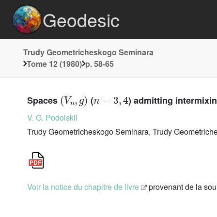
Geodesic
Trudy Geometricheskogo Seminara
Tome 12 (1980)
p. 58-65
(
V
n
,
g
)
n
=
3
,
4
Spaces
(
) admitting intermixi
V. G. Podolskii
Trudy Geometricheskogo Seminara, Trudy Geometriche
Voir la notice du chapitre de livre
provenant de la so