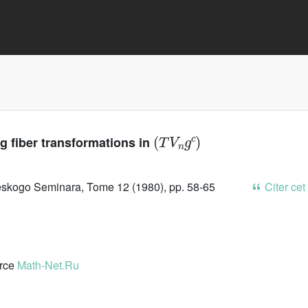
(
T
V
n
g
c
)
ng fiber transformations in
skogo Seminara, Tome 12 (1980), pp. 58-65
Citer cet
urce
Math-Net.Ru