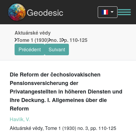
Geodesic
Aktuárské vědy
Tome 1 (1930)
no. 3
p. 110-125
Précédent
Suivant
Die Reform der čechoslovakischen
Pensionsversicherung der
Privatangestellten in höheren Diensten und
ihre Deckung. I. Allgemeines über die
Reform
Havlík, V.
Aktuárské vědy, Tome 1 (1930) no. 3, pp. 110-125