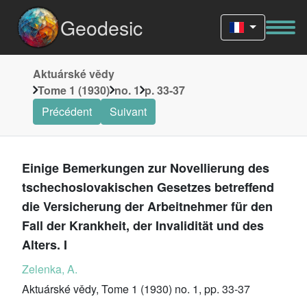
Geodesic
Aktuárské vědy
Tome 1 (1930)
no. 1
p. 33-37
Précédent
Suivant
Einige Bemerkungen zur Novellierung des
tschechoslovakischen Gesetzes betreffend
die Versicherung der Arbeitnehmer für den
Fall der Krankheit, der Invalidität und des
Alters. I
Zelenka, A.
Aktuárské vědy, Tome 1 (1930) no. 1, pp. 33-37