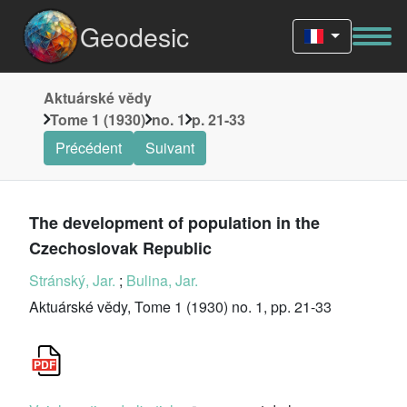
Geodesic
Aktuárské vědy
Tome 1 (1930)
no. 1
p. 21-33
Précédent
Suivant
The development of population in the
Czechoslovak Republic
Stránský, Jar.
;
Bulina, Jar.
Aktuárské vědy, Tome 1 (1930) no. 1, pp. 21-33