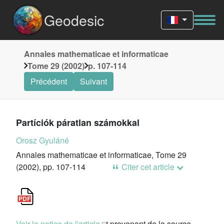
Geodesic
Annales mathematicae et informaticae
Tome 29 (2002)
p. 107-114
Précédent
Suivant
Partíciók páratlan számokkal
Orosz Gyuláné
Annales mathematicae et informaticae, Tome 29
(2002), pp. 107-114
Citer cet article
Voir la notice de l'article
provenant de la source