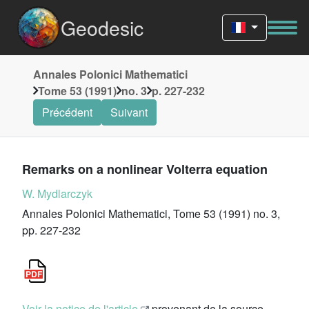
Geodesic
Annales Polonici Mathematici
Tome 53 (1991)
no. 3
p. 227-232
Précédent
Suivant
Remarks on a nonlinear Volterra equation
W. Mydlarczyk
Annales Polonici Mathematici, Tome 53 (1991) no. 3,
pp. 227-232
Voir la notice de l'article
provenant de la source