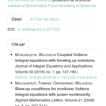
Institute of Mathematics Polish Academy of Sciences
Détail
Citer cet article
DOI :
10.4064/ap-53-3-227-232
Cité par
Mydlarczyk, Wojciech
Coupled Volterra
integral equations with blowing up solutions
,
Journal of Integral Equations and Applications
,
Volume 30
(2018) no. 1, pp. 147-166 |
DOI:10.1216/jie-2018-30-1-147
|
Zbl:1404.45010
Małolepszy, Tomasz; Okrasiński, Wojciech
Blow-up conditions for nonlinear Volterra
integral equations with power nonlinearity
,
Applied Mathematics Letters
, Volume 21
(2008)
no. 3, pp. 307-312 |