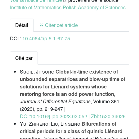
Institute of Mathematics Polish Academy of Sciences
Détail
Citer cet article
DOI :
10.4064/ap-5-1-67-75
Cité par
Sugie, Jitsuro
Global-in-time existence of
unbounded separatrices and blow-up time of
solutions for Liénard systems whose
restoring force is an odd power function
,
Journal of Differential Equations
, Volume 361
(2023), pp. 219-247 |
DOI:10.1016/j.jde.2023.02.052
|
Zbl:1520.34026
Yu, Zhiheng; Liu, Lingling
Bifurcations of
critical periods for a class of quintic Liénard
equation
, International Journal of Bifurcation and