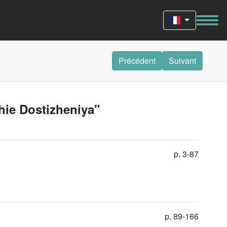
Précédent
Suivant
hie Dostizheniya"
p. 3-87
p. 89-166