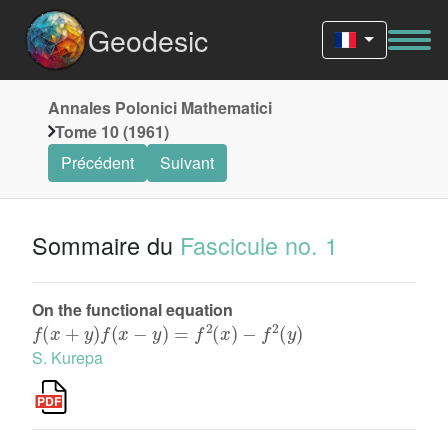
Geodesic
Annales Polonici Mathematici
Tome 10 (1961)
Précédent
Suivant
Sommaire du
Fascicule no. 1
On the functional equation
f
(
x
+
y
)
f
(
x
−
y
)
=
f
2
(
x
)
−
f
2
(
y
)
S. Kurepa