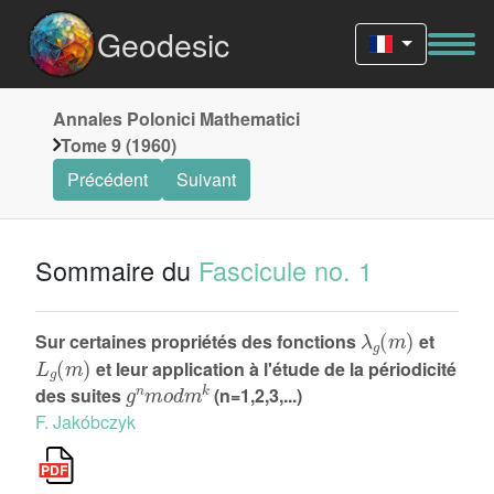
Geodesic
Annales Polonici Mathematici
Tome 9 (1960)
Précédent
Suivant
Sommaire du
Fascicule no. 1
λ
g
(
m
)
Sur certaines propriétés des fonctions
et
L
g
(
m
)
et leur application à l'étude de la périodicité
g
n
m
o
d
m
k
des suites
(n=1,2,3,...)
F. Jakóbczyk