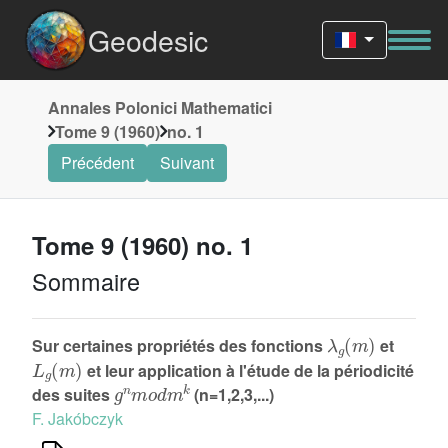
Geodesic
Annales Polonici Mathematici
Tome 9 (1960)
no. 1
Précédent
Suivant
Tome 9 (1960) no. 1
Sommaire
λ
g
(
m
)
Sur certaines propriétés des fonctions
et
L
g
(
m
)
et leur application à l'étude de la périodicité
g
n
m
o
d
m
k
des suites
(n=1,2,3,...)
F. Jakóbczyk