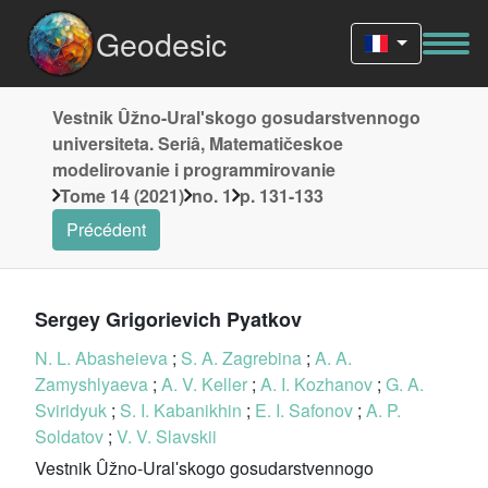
Geodesic
Vestnik Ûžno-Uralʹskogo gosudarstvennogo
universiteta. Seriâ, Matematičeskoe
modelirovanie i programmirovanie
Tome 14 (2021)
no. 1
p. 131-133
Précédent
Sergey Grigorievich Pyatkov
N. L. Abasheieva
;
S. A. Zagrebina
;
A. A.
Zamyshlyaeva
;
A. V. Keller
;
A. I. Kozhanov
;
G. A.
Sviridyuk
;
S. I. Kabanikhin
;
E. I. Safonov
;
A. P.
Soldatov
;
V. V. Slavskii
Vestnik Ûžno-Uralʹskogo gosudarstvennogo