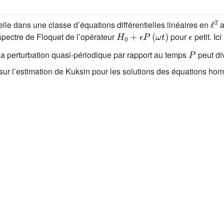
ℓ
2
e dans une classe d’équations différentielles linéaires en
a
H
0
+
ϵ
P
(
ω
t
)
ϵ
spectre de Floquet de l’opérateur
pour
petit. Ici
P
 la perturbation quasi-périodique par rapport au temps
peut d
sur l’estimation de Kuksin pour les solutions des équations hom