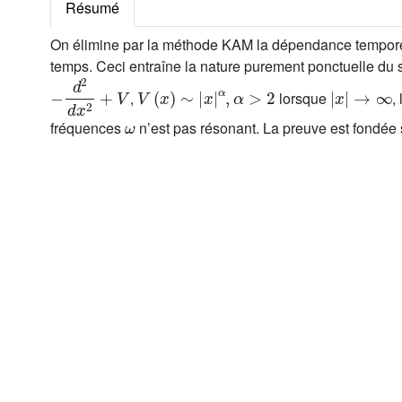
Résumé
On élimine par la méthode KAM la dépendance temporell
temps. Ceci entraîne la nature purement ponctuelle du 
-
d
2
d
x
2
+
V
V
(
x
)
∼
|
x
|
α
,
α
>
2
|
x
|
→
∞
,
lorsque
,
ω
fréquences
n’est pas résonant. La preuve est fondée 