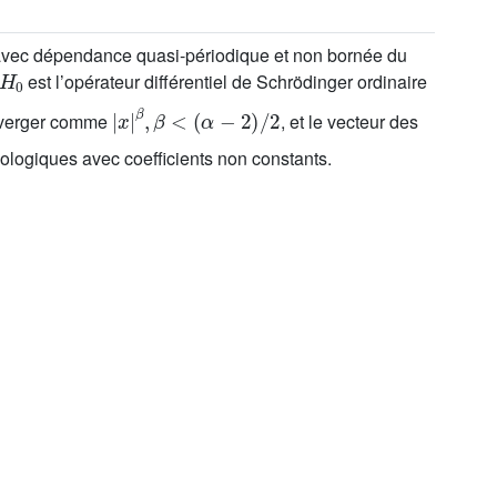
vec dépendance quasi-périodique et non bornée du
H
0
est l’opérateur différentiel de Schrödinger ordinaire
|
x
|
β
,
β
<
(
α
-
2
)
/
2
iverger comme
, et le vecteur des
ologiques avec coefficients non constants.