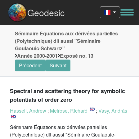
Geodesic
Séminaire Équations aux dérivées partielles
(Polytechnique) dit aussi "Séminaire
Goulaouic-Schwartz"
Année 2000-2001
Exposé no. 13
Précédent
Suivant
Spectral and scattering theory for symbolic
potentials of order zero
Hassell, Andrew
;
Melrose, Richard
;
Vasy, András
Séminaire Équations aux dérivées partielles
(Polytechnique) dit aussi "Séminaire Goulaouic-