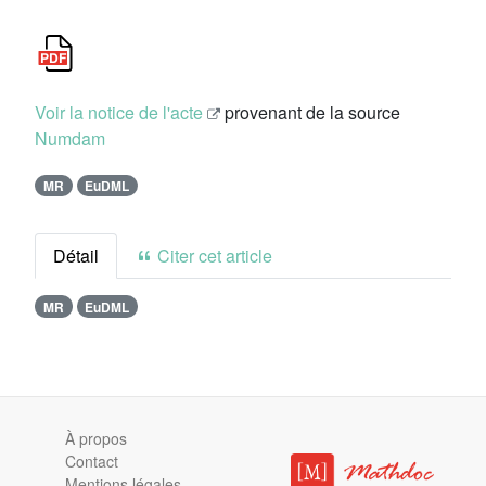
Voir la notice de l'acte
provenant de la source
Numdam
MR
EuDML
Détail
Citer cet article
MR
EuDML
À propos
Contact
Mentions légales