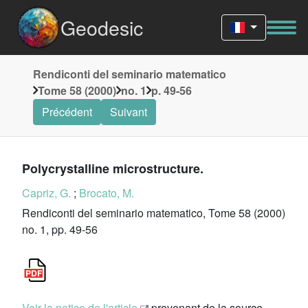
Geodesic
Rendiconti del seminario matematico
Tome 58 (2000)
no. 1
p. 49-56
Précédent
Suivant
Polycrystalline microstructure.
Capriz, G.
;
Brocato, M.
Rendiconti del seminario matematico, Tome 58 (2000)
no. 1, pp. 49-56
Voir la notice de l'article
provenant de la source