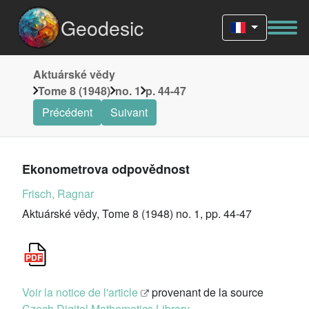
Geodesic
Aktuárské vědy
Tome 8 (1948)
no. 1
p. 44-47
Précédent
Suivant
Ekonometrova odpovědnost
Frisch, Ragnar
Aktuárské vědy, Tome 8 (1948) no. 1, pp. 44-47
Voir la notice de l'article
provenant de la source
Czech Digital Mathematics Library