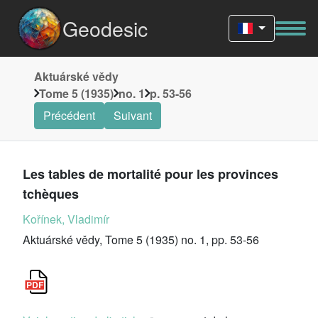
Geodesic
Aktuárské vědy
Tome 5 (1935)
no. 1
p. 53-56
Précédent
Suivant
Les tables de mortalité pour les provinces
tchèques
Kořínek, Vladimír
Aktuárské vědy, Tome 5 (1935) no. 1, pp. 53-56