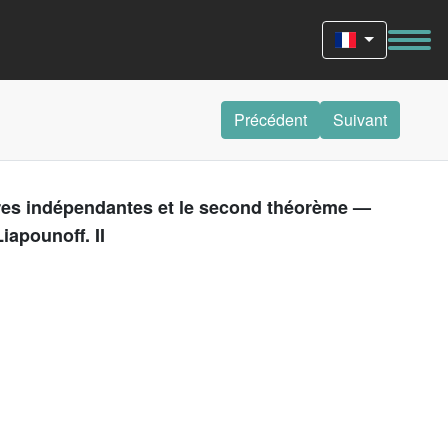
Précédent
Suivant
oires indépendantes et le second théorème —
iapounoff. II