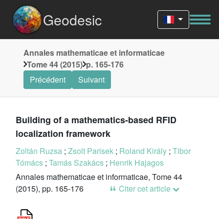
Geodesic
Annales mathematicae et informaticae
Tome 44 (2015)
p. 165-176
Précédent
Suivant
Building of a mathematics-based RFID
localization framework
Zoltán Ruzsa
;
Zsolt Parisek
;
Roland Király
;
Tibor
Tómács
;
Tamás Szakács
;
Henrik Hajagos
Annales mathematicae et informaticae, Tome 44
(2015), pp. 165-176
Citer cet article