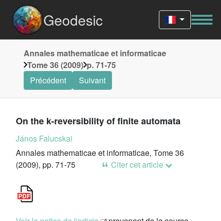
Geodesic
Annales mathematicae et informaticae
Tome 36 (2009)
p. 71-75
Précédent
Suivant
On the k-reversibility of finite automata
János Falucskai
Annales mathematicae et informaticae, Tome 36
(2009), pp. 71-75
Citer cet article
Voir la notice de l'article
provenant de la source