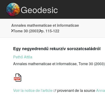
Geodesic
Annales mathematicae et informaticae
Tome 30 (2003)
p. 115-122
Egy negyedrendű rekurzív sorozatcsaládról
Pethő Attila
Annales mathematicae et informaticae, Tome 30 (2003)
Voir la notice de l'article
provenant de la source
Annal