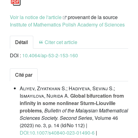
Voir la notice de l'article
provenant de la source
Institute of Mathematics Polish Academy of Sciences
Détail
Citer cet article
DOI :
10.4064/ap-53-2-153-160
Cité par
Aliyev, Ziyatkhan S.; Hadiyeva, Sevinj S.;
Ismayilova, Nurida A.
Global bifurcation from
infinity in some nonlinear Sturm-Liouville
problems
, Bulletin of the Malaysian Mathematical
Sciences Society. Second Series
, Volume 46
(2023) no. 3, p. 14 (Id/No 112) |
DOI:10.1007/s40840-023-01490-6
|