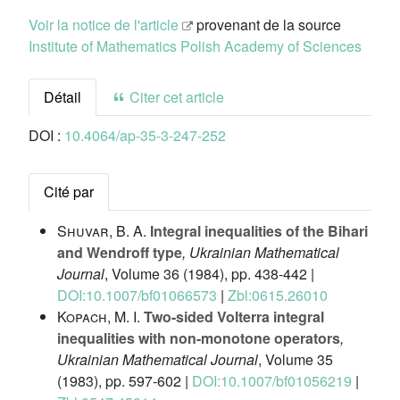
Voir la notice de l'article
provenant de la source
Institute of Mathematics Polish Academy of Sciences
Détail
Citer cet article
DOI :
10.4064/ap-35-3-247-252
Cité par
Shuvar, B. A.
Integral inequalities of the Bihari
and Wendroff type
, Ukrainian Mathematical
Journal
, Volume 36
(1984), pp. 438-442 |
DOI:10.1007/bf01066573
|
Zbl:0615.26010
Kopach, M. I.
Two-sided Volterra integral
inequalities with non-monotone operators
,
Ukrainian Mathematical Journal
, Volume 35
(1983), pp. 597-602 |
DOI:10.1007/bf01056219
|