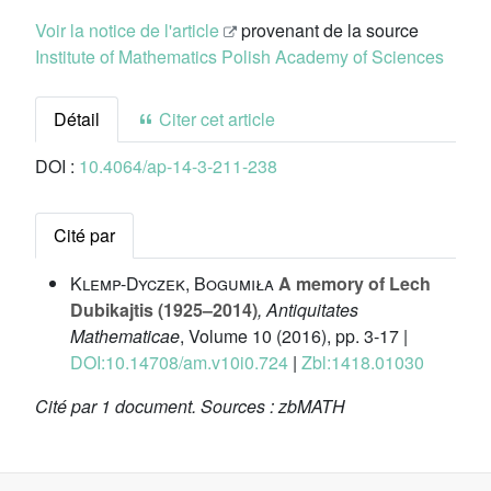
Voir la notice de l'article
provenant de la source
Institute of Mathematics Polish Academy of Sciences
Détail
Citer cet article
DOI :
10.4064/ap-14-3-211-238
Cité par
Klemp-Dyczek, Bogumiła
A memory of Lech
Dubikajtis (1925–2014)
, Antiquitates
Mathematicae
, Volume 10
(2016), pp. 3-17 |
DOI:10.14708/am.v10i0.724
|
Zbl:1418.01030
Cité par
1 document.
Sources :
zbMATH