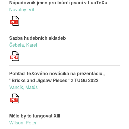
Nápadovník jmen pro tvůrčí psaní v LuaTeXu
Novotný, Vít
Sazba hudebních skladeb
Šebela, Karel
Pohľad TeXového nováčika na prezentáciu„
"Bricks and Jigsaw Pieces“ z TUGu 2022
Vančík, Matúš
Mělo by to fungovat XIII
Wilson, Peter