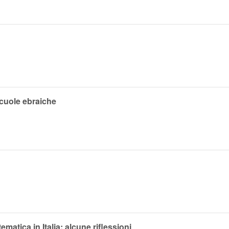
scuole ebraiche
matica in Italia: alcune riflessioni