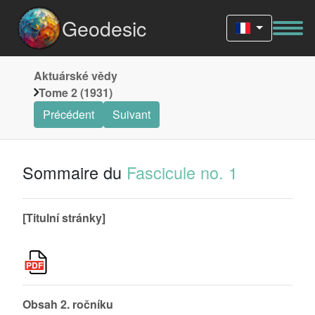
Geodesic
Aktuárské vědy
Tome 2 (1931)
Précédent
Suivant
Sommaire du
Fascicule no. 1
[Titulní stránky]
Obsah 2. ročníku