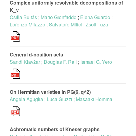
Complex uniformly resolvable decompositions of
K_v
Csilla Bujtás
;
Mario Gionfriddo
;
Elena Guardo
;
Lorenzo Milazzo
;
Salvatore Milici
;
Zsolt Tuza
General d-position sets
Sandi Klavžar
;
Douglas F. Rall
;
Ismael G. Yero
On Hermitian varieties in PG(6, q^2)
Angela Aguglia
;
Luca Giuzzi
;
Masaaki Homma
Achromatic numbers of Kneser graphs