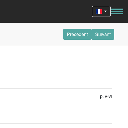
Précédent
Suivant
p. v-vi