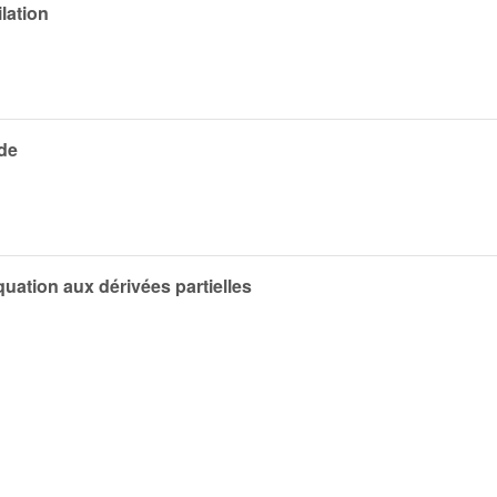
lation
de
quation aux dérivées partielles