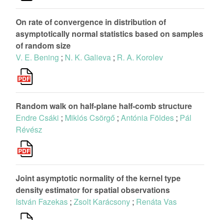
On rate of convergence in distribution of
asymptotically normal statistics based on samples
of random size
V. E. Bening
;
N. K. Galieva
;
R. A. Korolev
Random walk on half-plane half-comb structure
Endre Csáki
;
Miklós Csörgő
;
Antónia Földes
;
Pál
Révész
Joint asymptotic normality of the kernel type
density estimator for spatial observations
István Fazekas
;
Zsolt Karácsony
;
Renáta Vas