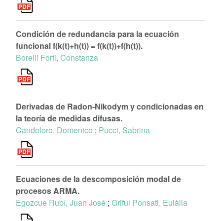
Condición de redundancia para la ecuación
funcional f(k(t)+h(t)) = f(k(t))+f(h(t)).
Borelli Forti, Constanza
Derivadas de Radon-Nikodym y condicionadas en
la teoría de medidas difusas.
Candeloro, Domenico
;
Pucci, Sabrina
Ecuaciones de la descomposición modal de
procesos ARMA.
Egozcue Rubí, Juan José
;
Griful Ponsati, Eulàlia