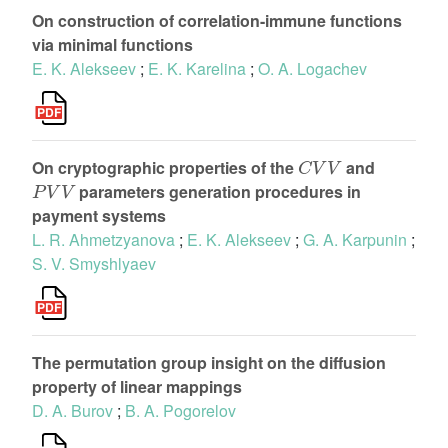
On construction of correlation-immune functions
via minimal functions
E. K. Alekseev
;
E. K. Karelina
;
O. A. Logachev
C
V
V
On cryptographic properties of the
and
P
V
V
parameters generation procedures in
payment systems
L. R. Ahmetzyanova
;
E. K. Alekseev
;
G. A. Karpunin
;
S. V. Smyshlyaev
The permutation group insight on the diffusion
property of linear mappings
D. A. Burov
;
B. A. Pogorelov