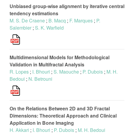
Unbiased group-wise alignment by iterative central
tendency estimations
M. S. De Craene
;
B. Macq
;
F. Marques
;
P.
Salembier
;
S. K. Warfield
Multidimensional Models for Methodological
Validation in Multifractal Analysis
R. Lopes
;
I. Bhouri
;
S. Maouche
;
P. Dubois
;
M. H.
Bedoui
;
N. Betrouni
On the Relations Between 2D and 3D Fractal
Dimensions: Theoretical Approach and Clinical
Application in Bone Imaging
H. Akkari
;
I. Bhouri
;
P. Dubois
;
M. H. Bedoui