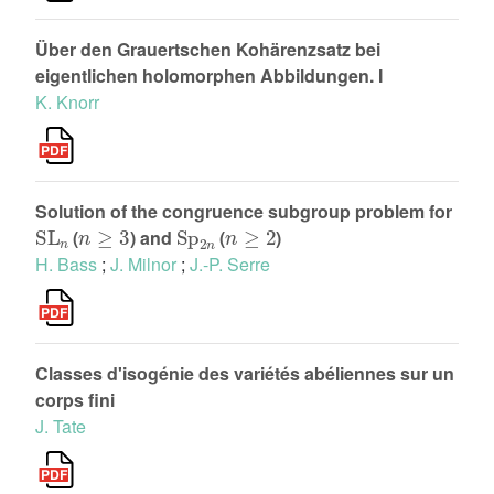
Über den Grauertschen Kohärenzsatz bei
eigentlichen holomorphen Abbildungen. I
K. Knorr
Solution of the congruence subgroup problem for
SL
n
n
≥
3
Sp
2
n
n
≥
2
(
) and
(
)
H. Bass
;
J. Milnor
;
J.-P. Serre
Classes d'isogénie des variétés abéliennes sur un
corps fini
J. Tate