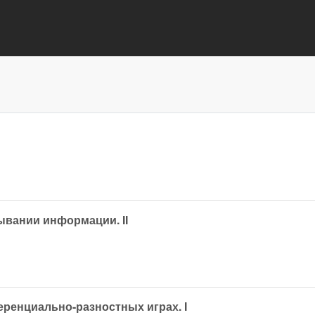
вании информации. II
ренциально-разностных играх. I