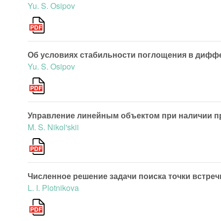
Yu. S. Osipov
Об условиях стабильности поглощения в диффе
Yu. S. Osipov
Управление линейным объектом при наличии пр
M. S. Nikol'skii
Численное решение задачи поиска точки встре
L. I. Plotnikova