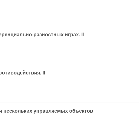
ренциально-разностных играх. II
отиводействия. II
чи нескольких управляемых объектов