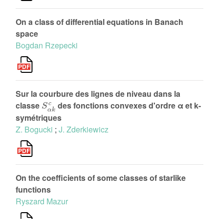
On a class of differential equations in Banach
space
Bogdan Rzepecki
Sur la courbure des lignes de niveau dans la
S
α
k
c
classe
des fonctions convexes d'ordre α et k-
symétriques
Z. Bogucki
;
J. Zderkiewicz
On the coefficients of some classes of starlike
functions
Ryszard Mazur