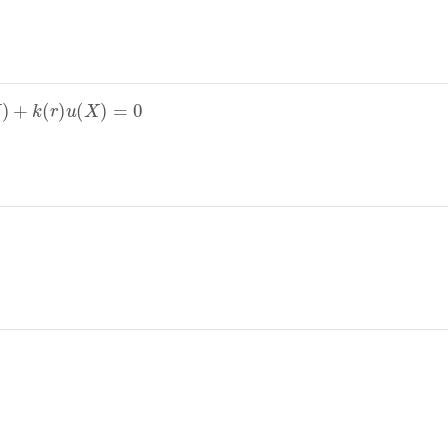
)
+
k
(
r
)
u
(
X
)
=
0