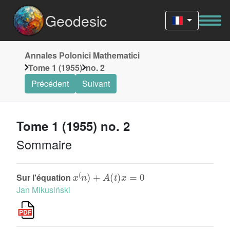
Geodesic
Annales Polonici Mathematici
Tome 1 (1955)
no. 2
Précédent
Suivant
Tome 1 (1955) no. 2
Sommaire
x
(
n
)
+
A
(
t
)
x
=
0
Sur l'équation
Jan Mikusiński