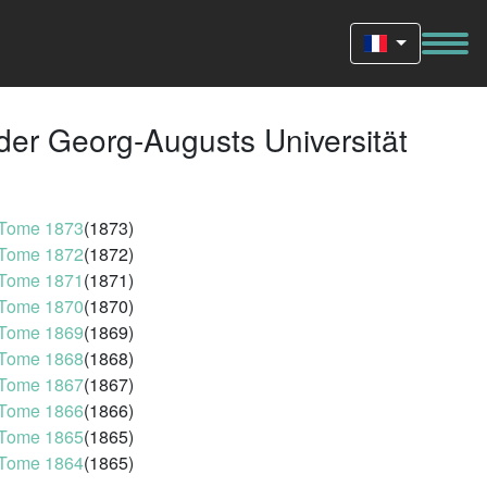
der Georg-Augusts Universität
Tome 1873
(1873)
Tome 1872
(1872)
Tome 1871
(1871)
Tome 1870
(1870)
Tome 1869
(1869)
Tome 1868
(1868)
Tome 1867
(1867)
Tome 1866
(1866)
Tome 1865
(1865)
Tome 1864
(1865)