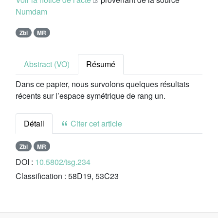
Numdam
Zbl
MR
Abstract (VO)
Résumé
Dans ce papier, nous survolons quelques résultats
récents sur l’espace symétrique de rang un.
Détail
Citer cet article
Zbl
MR
DOI :
10.5802/tsg.234
Classification :
58D19, 53C23