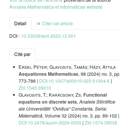
Annales Mathematica et Informaticae website
Détail
Citer cet article
DOI :
10.33039/ami.2023.12.001
Cité par
Erdei, Péter; Glavosits, Tamás; Házy, Attila
Aequationes Mathematicae
, 98
(2024) no. 3, pp.
773-786 |
DOI:10.1007/s00010-023-01004-6
|
Zbl:1545.39010
Glavosits, T.; Karácsony, Zs.
Functional
equations on discrete sets
, Analele Stiintifice
ale Universitătii “Ovidius” Constanta. Seria:
Matematică
, Volume 32
(2024) no. 3, pp. 89-102 |
DOI:10.2478/auom-2024-0030
|
Zbl:1574.39038