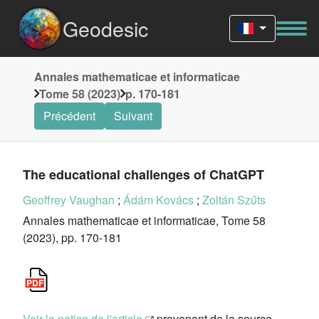
Geodesic
Annales mathematicae et informaticae
Tome 58 (2023)
p. 170-181
Précédent
Suivant
The educational challenges of ChatGPT
Geoffrey Vaughan
;
Ádám Kovács
;
Zoltán Szűts
Annales mathematicae et informaticae, Tome 58
(2023), pp. 170-181
Voir la notice de l'article
provenant de la source