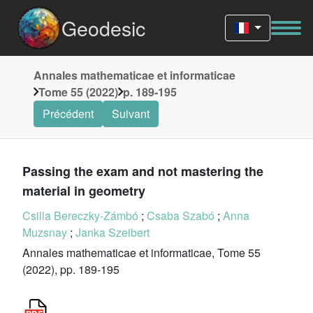
Geodesic
Annales mathematicae et informaticae
Tome 55 (2022)
p. 189-195
Précédent
Suivant
Passing the exam and not mastering the
material in geometry
Csilla Bereczky-Zámbó
;
Csaba Szabó
;
Anna
Muzsnay
;
Janka Szeibert
Annales mathematicae et informaticae, Tome 55
(2022), pp. 189-195