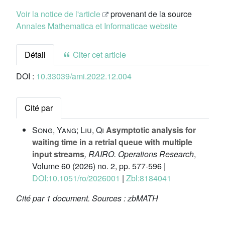
Voir la notice de l'article
provenant de la source
Annales Mathematica et Informaticae website
Détail
Citer cet article
DOI :
10.33039/ami.2022.12.004
Cité par
Song, Yang; Liu, Qi
Asymptotic analysis for
waiting time in a retrial queue with multiple
input streams
, RAIRO. Operations Research
,
Volume 60
(2026) no. 2, pp. 577-596 |
DOI:10.1051/ro/2026001
|
Zbl:8184041
Cité par
1 document.
Sources :
zbMATH