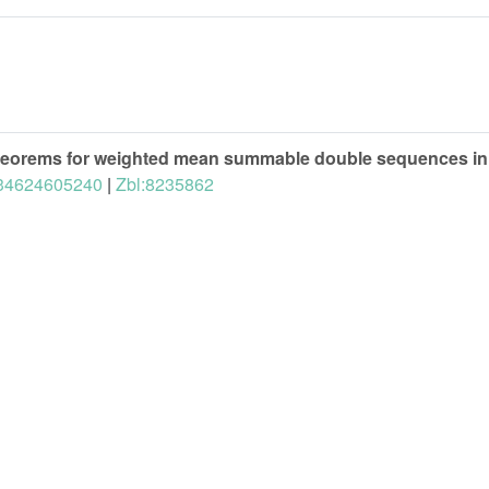
heorems for weighted mean summable double sequences i
434624605240
|
Zbl:8235862