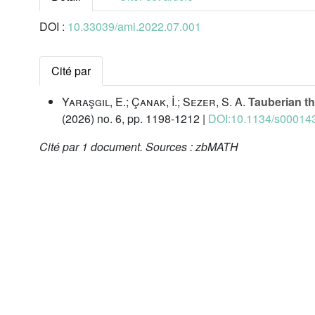
DOI :
10.33039/ami.2022.07.001
Cité par
Yaraşgil, E.; Çanak, İ.; Sezer, S. A.
Tauberian t
(2026) no. 6, pp. 1198-1212 |
DOI:10.1134/s0001
Cité par
1 document.
Sources :
zbMATH