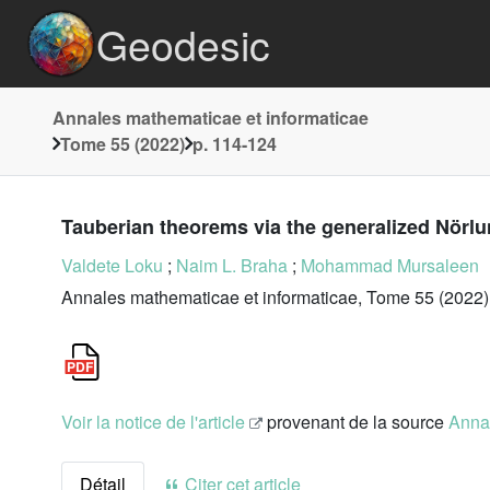
Geodesic
Annales mathematicae et informaticae
Tome 55 (2022)
p. 114-124
Tauberian theorems via the generalized Nörl
Valdete Loku
;
Naim L. Braha
;
Mohammad Mursaleen
Annales mathematicae et informaticae, Tome 55 (2022)
Voir la notice de l'article
provenant de la source
Annal
Détail
Citer cet article