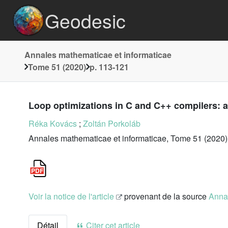
Geodesic
Annales mathematicae et informaticae
Tome 51 (2020)
p. 113-121
Loop optimizations in C and C++ compilers: 
Réka Kovács
;
Zoltán Porkoláb
Annales mathematicae et informaticae, Tome 51 (2020)
Voir la notice de l'article
provenant de la source
Annal
Détail
Citer cet article