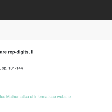
re rep-digits, II
, pp. 131-144
es Mathematica et Informaticae website